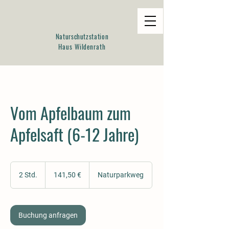
Naturschutzstation
Haus Wildenrath
Vom Apfelbaum zum
Apfelsaft (6-12 Jahre)
141,50
Euro
2 Std.
2
141,50 €
Naturparkweg
S
t
d
.
Buchung anfragen