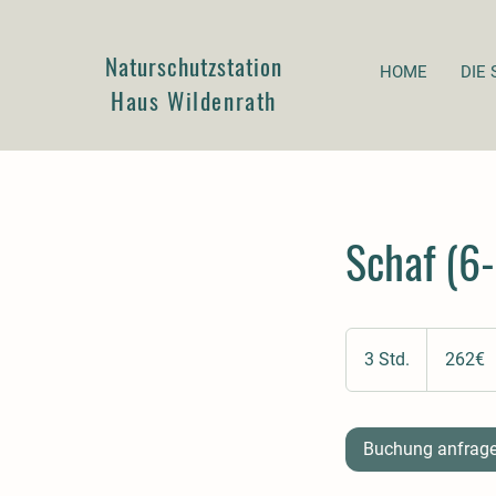
Naturschutzstation
HOME
DIE 
Haus Wildenrath
Schaf (6-
262€
3 Std.
3
262€
S
t
d
Buchung anfrag
.