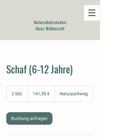
Naturschutzstation
Haus Wildenrath
Schaf (6-12 Jahre)
141,50
Euro
2 Std.
2
141,50 €
Naturparkweg
S
t
d
.
Buchung anfragen