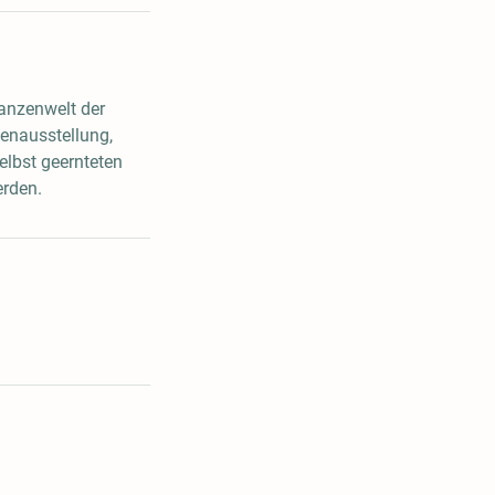
lanzenwelt der
enausstellung,
elbst geernteten
erden.