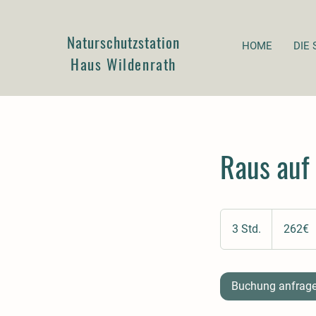
Naturschutzstation
HOME
DIE 
Haus Wildenrath
Raus auf
262€
3 Std.
3
262€
S
t
d
Buchung anfrag
.