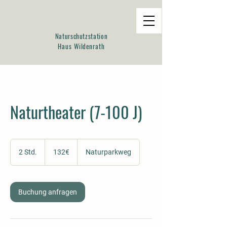
Naturschutzstation
Haus Wildenrath
Naturtheater (7-100 J)
132€
2 Std.
2
132€
Naturparkweg
S
t
d
.
Buchung anfragen