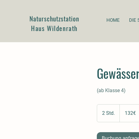
Naturschutzstation
HOME
DIE 
Haus Wildenrath
Gewässe
(ab Klasse 4)
132€
2 Std.
2
132€
S
t
d
Buchung anfrag