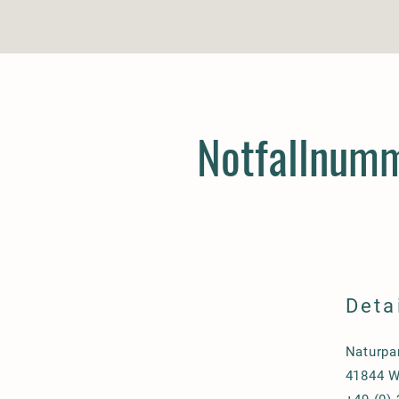
Notfallnum
Deta
Naturpa
41844 W